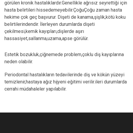
görülen kronik hastalıklardır.Genellikle ağrısız seyrettiği için
hasta belirtileri hissedemeyebilir.ÇoğuÇoğu zaman hasta
hekime çok geç başvurur. Dişeti de kanama,şişlik,kötü koku
belirtilerindendir. İlerleyen durumlarda dişeti
çekilmesi,kemik kayıpları,dişlerde aşırı
hassasiyet,sallanma,uzama,apse görülür.
Estetik bozukluk,çiğnemede problem,çoklu diş kayıplarına
neden olabilir.
Periodontal hastalıkların tedavilerinde diş ve kökün yüzeyi
temizlenir,hastaya ağız hijyeni eğitimi verilir.ileri durumlarda
cerrahi müdahaleler yapılabilir.