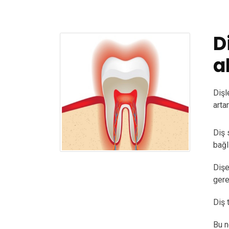
D
a
Dişl
arta
Diş 
bağl
Dişe
gere
Diş 
Bu n