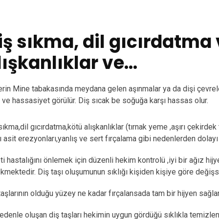
iş sıkma, dil gıcırdatma 
lışkanlıklar ve...
erin Mine tabakasında meydana gelen aşınmalar ya da dişi çevrel
r ve hassasiyet görülür. Diş sıcak be soğuğa karşı hassas olur.
sıkma,dil gıcırdatma,kötü alışkanlıklar (tırnak yeme ,aşırı çekirde
ı asit erezyonları,yanlış ve sert fırçalama gibi nedenlerden dolayı 
ti hastalığını önlemek için düzenli hekim kontrolü ,iyi bir ağız hijy
kmektedir. Diş taşı oluşumunun sıklığı kişiden kişiye göre değiş
taşlarının olduğu yüzey ne kadar fırçalansada tam bir hijyen sağl
edenle oluşan diş taşları hekimin uygun gördüğü sıklıkla temizlen